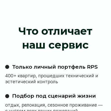
Алексей Сулима
Директор компании
«
5 000+ клиентов
— это не цифра, это
сообщество людей, привыкших к точности,
тишине и уважению к личному пространству.
Мы не просто оправдываем ожидания — мы
формируем новые стандарты»