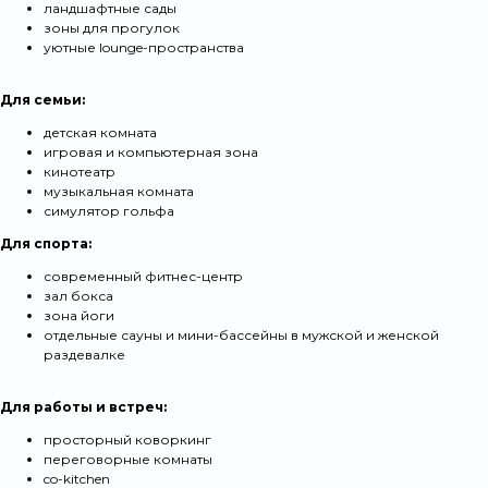
ландшафтные сады
зоны для прогулок
уютные lounge-пространства
Для семьи:
детская комната
игровая и компьютерная зона
кинотеатр
музыкальная комната
симулятор гольфа
Для спорта:
современный фитнес-центр
зал бокса
зона йоги
отдельные сауны и мини-бассейны в мужской и женской
раздевалке
Для работы и встреч:
просторный коворкинг
переговорные комнаты
co-kitchen