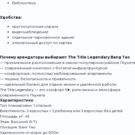
библиотека
Удобства:
круглосуточная охрана
видеонаблюдение
отдельное парковочное здание
электронный доступ по картам
Почему арендаторы выбирают The Title Legendary Bang Tao
— премиальное расположение в самом популярном районе Пхукета
— современный комплекс с богатой инфраструктурой
— комфортные, полностью меблированные апартаменты
— тишина, безопасность и приватность
— идеальный баланс для отдыха, жизни и удалённой работы
The Title Legendary — это комфорт 5★, ритм жизни и атмосфера
современного Пхукета.
Характеристики
Тип планировки: 1 спальня
Вместимость: 2 взрослых + 2 ребенка или 3 взрослых без детей
Площадь, м²: 45
Что отличает
Этаж: Высокий (5-7)
Локация: Банг Тао
Удаленность от моря: до 500м