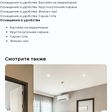
наш сервис
Оснащение и удобства: Бассейн на территории
Оснащение и удобства: Круглосуточная охрана
Оснащение и удобства: Фитнес-зал
Только личный портфель RPS
Оснащение и удобства: Сауна / спа
Оснащение и удобства
400+ квартир, прошедших технический и
эстетический контроль
Бассейн на территории
Круглосуточная охрана
Сауна / спа
Подбор под сценарий жизни
Фитнес-зал
отдых, релокация, сезонное проживание —
с учётом всех ваших пожеланий
Апартаменты без фотошопа
Смотрите также
Актуальные фото и видео квартир и ЖК. Вы
заранее знаете, что ждёт вас по прибытии
Личный стандарт качества
Мы не “принимаем объекты” — мы их
создаём. В каждой квартире — уют,
собранный из деталей, продуманные
бытовые решения и комфорт, проверенный
практикой