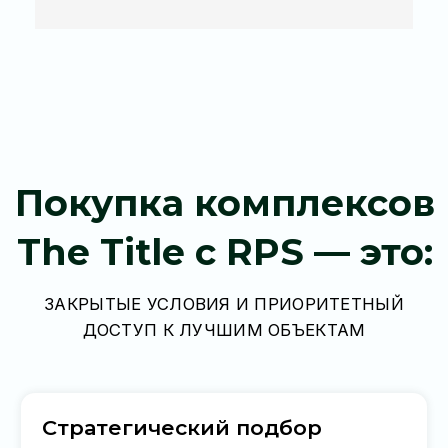
Полный контроль сделки: проверка
формы собственности, структуры
оплаты и документации. Всё легально,
прозрачно и в ваших интересах
Реальные цифры, а не пустые
обещания
Для инвесторов — полная статистика
загрузки, расходов и роста цен. Только
данные, которые мы подтверждаем
объектами в управлении
Сделка из любой точки мира
Видеотур, доверенность,
дистанционные договоры — все
процессы под контролем и в удобном
для вас формате. Вы можете купить
квартиру, не приезжая на Пхукет