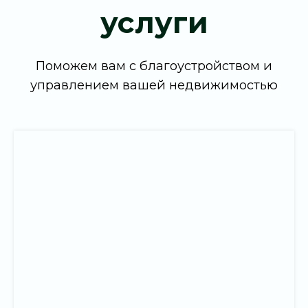
не на словах, а в деталях
»
Алексей Сулима
Директор компании
Оставьте заявку — и откройте для себя новую
точку притяжения на карте Пхукета
Оставить заявку