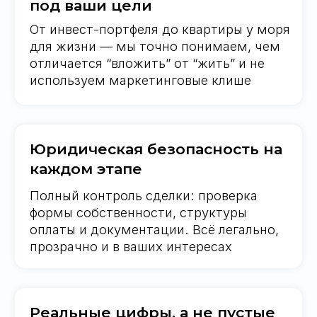
Постпродажный сервис:
управление и обслуживание
Мебельный пакет, техническое
обслуживание, аренда, отчётность. Один
договор — и вы не беспокоитесь ни о
чём. У нас уже 400+ квартир на
сопровождении
Работа напрямую без
посредников
Вы на связи с экспертом, который сам
проходил этот путь. Алексей Сулима —
не лицо на обложке, а ваш личный
партнёр, который всегда на связи
Оставить заявку