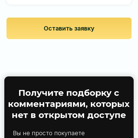
кто ценит приватность, комфорт и
стабильность.
Инвестиция в проверенное качество —
подтверждённое десятками завершённых
проектов.
Консультация и подбор
Вы рассказываете о цели покупки:
инвестиции, переезд, отдых. Мы
подбираем варианты под ваш запрос —
бюджет, локация, тип объекта и сценарий
владения.
Учитываем всё: от доходности до
инфраструктуры.
Сделка и оформление
Согласуем условия покупки, готовим
договор (на русском и английском языках),
сопровождаем оплату. При необходимости
— оформляем доверенность и