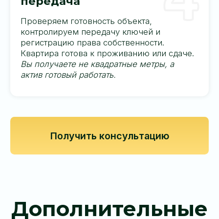
Почему клиенты
возвращаются
«Для меня продажа — старт долгих и крепких
взаимоотношений с каждым клиентом.
Более 5
000 инвесторов
уже доверили нам свой
капитал и расширяют портфель вместе с RPS.
Мы не раздаём пустых обещаний. Мы
показываем актив, который приносит прибыль,
пока другие ждут „горячих“ предложений»
Почему только The Title?
«Я сам инвестирую в эти проекты и доверяю
только одному девелоперу —
Rhom Bho
Property
. За годы работы я убедился:
устойчивость, сервис и архитектура здесь