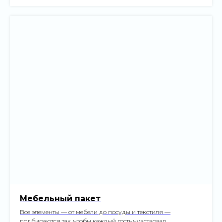
Либо оставьте заявку на обратный
звонок и мы сами свяжемся с вами
Оставить заявку
Мебельный пакет
Все элементы — от мебели до посуды и текстиля —
подбираются так, чтобы каждый гость чувствовал