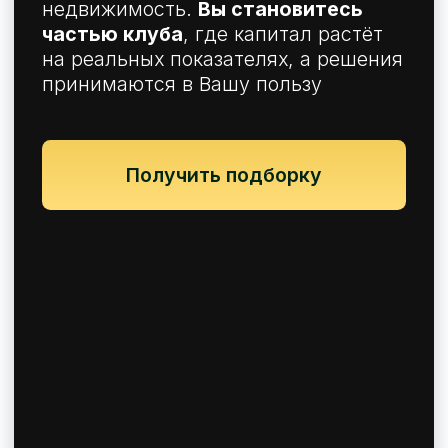
представляем ваши интересы удаленно.
Вы получаете понятные условия покупки и
документацию без мелкого шрифта.
Приёмка, регистрация и
передача
Проверяем готовность объекта,
контролируем передачу ключей и
регистрацию права собственности.
Квартира готова к проживанию или сдаче.
Вы получаете не квадратные метры, а
актив готовый работать.
Получить консультацию
Дополнительные