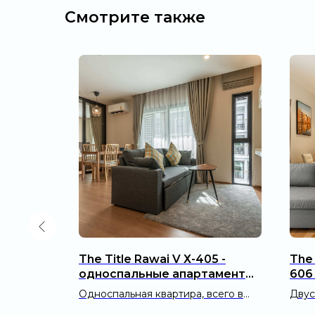
Смотрите также
08 -
The Title Rawai V Х-405 -
The 
аменты
односпальные апартаменты
606
(41 м²)
(60 
50 метров
Односпальная квартира, всего в
Двус
400 метрах от пляжа Раваи
600 