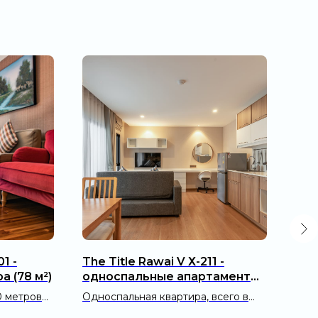
01 -
The Title Rawai V Х-211 -
The 
 (78 м²)
односпальные апартаменты
дву
(41 м²)
0 метров
Односпальная квартира, всего в
Двус
400 метрах от пляжа Раваи
до 