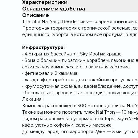
Характеристики
Оснащение и удобства
Описание
The Title Nai Yang Residencies— современный комп
Просторная территория с тропической зеленью, св
единённого курорта, в котором всё продумано для
Инфраструктура:
• 4 открытых бассейна + 1 Sky Pool на крыше;
• Зона с большим пиратским кораблем, лаконично 
архитектуру комплекса и его визитная карточка;
• фитнес-зал и 2 хаммама;
• ландшафт разработан для спокойных прогулок по
• круглосуточная охрана, видеонаблюдение, доступ
• бесплатные парковочные зоны для проживающих;
Локация:
Комплекс расположен в 300 метров до пляжа Nai 
Также вы можете посетить пляж Nai Thon — 10 мину
Рядом расположены: супермаркеты Tops Day и 7-Ele
кафе, уютные кофейни, салоны массажа.
До международного аэропорта 2,5км — 5 минут на 