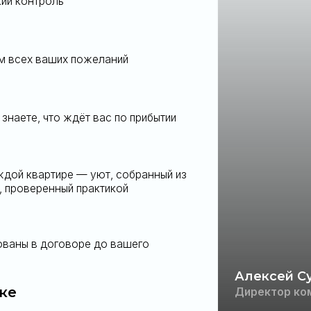
Алексей Сулима
Директор компании
«
5 000+ клиентов
— это н
привыкших к точности, т
пространству. Мы не про
формируем новые станда
ку — и откройте для себя
ритяжения на карте Пхукета
ь вопросы?
вас способом