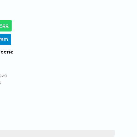
tApp
gram
ости:
рия
а