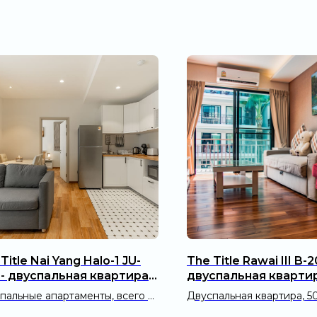
Title Nai Yang Halo-1 JU-
The Title Rawai III B-2
 - двуспальная квартира
двуспальная квартира
м²)
пальные апартаменты, всего в
Двуспальная квартира, 5
метрах от пляжа Най Янг без
до набережной Раваи