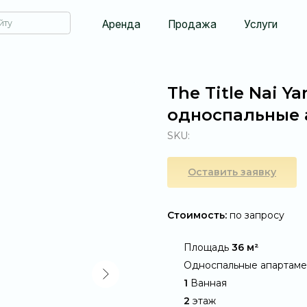
Аренда
Продажа
Услуги
О компании
The Title Nai Ya
односпальные а
SKU:
Оставить заявку
Стоимость:
по запросу
@
Площадь
36 м²
@
Односпальные апартам
@
1
Ванная
@
2
этаж