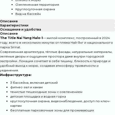
Озелененная территория
Круглосуточная охрана
Вид на бассейн
Описание
Характеристики
Оснащение и удобства
Описание
The Title Nai Yang
Halo-1
— жилой комплекс, построенный в 2024
году, всего в нескольких минутах от пляжа Най Янг и национального
парка Sirinat.
Современная архитектура, тёплые фасады, натуральные материалы,
зелёные дворы и ощущение простора даже внутри городской
застройки. Локация сочетает в себе тишину, близость к природе и
удобный выход к морю, создавая атмосферу приватности и
уединения.
Инфраструктура:
3 бассейна, включая детский
фитнес-зал и хамам
тенистые пешеходные зоны с озеленением
детская площадка и водная горка
круглосуточная охрана, видеонаблюдение, доступ по ключ-
картам
бесплатные парковочные зоны для проживающих