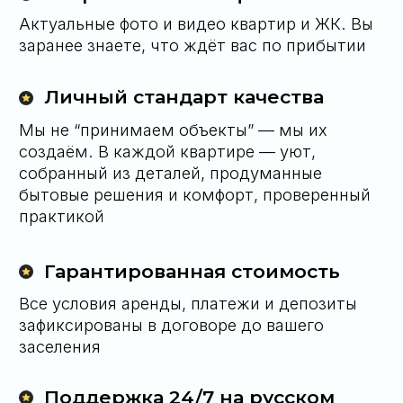
Алексей Сулима
Директор компании
«
5 000+ клиентов
— это не цифра, это
сообщество людей, привыкших к точности,
тишине и уважению к личному пространству.
Мы не просто оправдываем ожидания — мы
формируем новые стандарты»
У вас остались
вопросы?