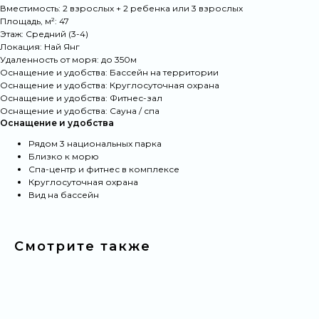
Вместимость: 2 взрослых + 2 ребенка или 3 взрослых
Площадь, м²: 47
Подбор под сценарий жизни
Этаж: Средний (3-4)
отдых, релокация, сезонное проживание —
Локация: Най Янг
с учётом всех ваших пожеланий
Удаленность от моря: до 350м
Оснащение и удобства: Бассейн на территории
Оснащение и удобства: Круглосуточная охрана
Апартаменты без фотошопа
Оснащение и удобства: Фитнес-зал
Актуальные фото и видео квартир и ЖК. Вы
Оснащение и удобства: Сауна / спа
заранее знаете, что ждёт вас по прибытии
Оснащение и удобства
Рядом 3 национальных парка
Личный стандарт качества
Близко к морю
Мы не “принимаем объекты” — мы их
Спа-центр и фитнес в комплексе
создаём. В каждой квартире — уют,
Круглосуточная охрана
собранный из деталей, продуманные
Вид на бассейн
бытовые решения и комфорт, проверенный
практикой
Гарантированная стоимость
Смотрите также
Все условия аренды, платежи и депозиты
зафиксированы в договоре до вашего
заселения
Поддержка 24/7 на русском