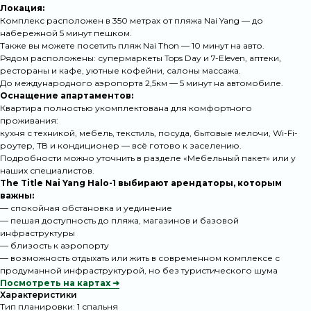
Локация:
Комплекс расположен в 350 метрах от пляжа Nai Yang — до
набережной 5 минут пешком.
Также вы можете посетить пляж Nai Thon — 10 минут на авто.
Рядом расположены: супермаркеты Tops Day и
7-Eleven
, аптеки,
рестораны и кафе, уютные кофейни, салоны массажа.
До международного аэропорта 2,5км — 5 минут на автомобиле.
Оснащение апартаментов:
Квартира полностью укомплектована для комфортного
проживания:
кухня с техникой, мебель, текстиль, посуда, бытовые мелочи, Wi-Fi-
роутер, ТВ и кондиционер — всё готово к заселению.
Подробности можно уточнить в разделе «Мебельный пакет» или у
наших специалистов.
The Title Nai Yang
Halo-1 выбирают арендаторы, которым
важны:
Что отличает
— спокойная обстановка и уединение
— пешая доступность до пляжа, магазинов и базовой
наш сервис
инфраструктуры
— близость к аэропорту
— возможность отдыхать или жить в современном комплексе с
продуманной инфраструктурой, но без туристического шума
Только личный портфель RPS
Посмотреть на картах ➜
Характеристики
400+ квартир, прошедших технический и
Тип планировки: 1 спальня
эстетический контроль