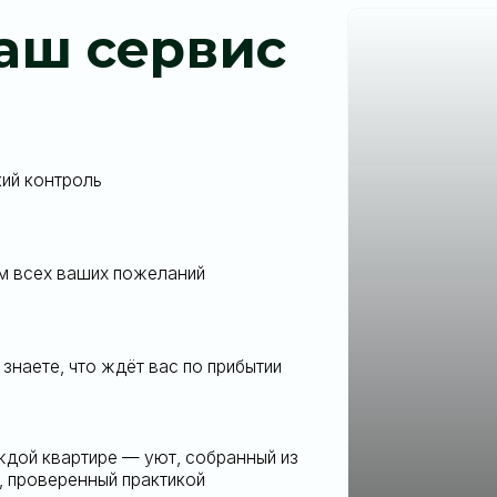
, что ждёт вас по прибытии
вартире — уют, собранный из
ренный практикой
в договоре до вашего
Алексей Сулима
Директор компании
«
5 000+ клиентов
— это н
привыкших к точности, т
пространству. Мы не про
формируем новые станда
ку — и откройте для себя
ритяжения на карте Пхукета