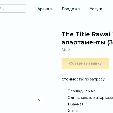
Аренда
Продажа
Услуги
О компании
The Title Rawai
апартаменты (3
SKU:
Оставить заявку
Стоимость:
по запросу
@
Площадь
36 м²
@
Односпальные апартам
@
1
Ванная
@
2
этаж