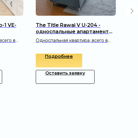
o-1 VE-
The Title Rawai V U-204 -
The
односпальные апартаменты
203
(36 м²)
апа
всего в
Односпальная квартира, всего в
Двус
 Янг без
400 метрах от пляжа Раваи
600 
вол
Подробнее
Оставить заявку