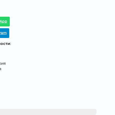
tApp
gram
ости:
рия
а