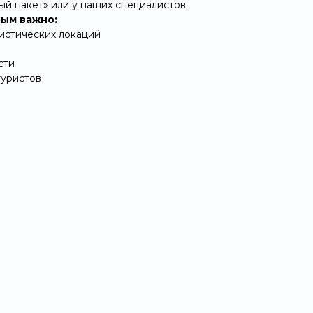
ый пакет»
или у наших специалистов.
ым важно:
ристических локаций
сти
туристов