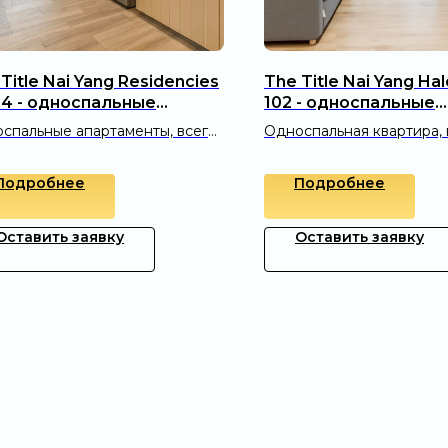
Title Nai Yang Residencies
The Title Nai Yang Hal
04 - односпальные
102 - односпальные
ртаменты (39 м²)
апартаменты (36 м²)
спальные апартаменты, всего
Односпальная квартира, 
0 метрах от пляжа Най Янг без
400 метрах от пляжа Най
волн
ш сервис
Подробнее
Подробнее
Оставить заявку
Оставить заявку
троль
 ваших пожеланий