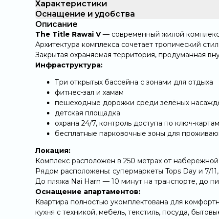
Характеристики
Оснащение и удобства
Описание
The Title Rawai V
— современный жилой комплекс 
Архитектура комплекса сочетает тропический стиль
Закрытая охраняемая территория, продуманная вн
Инфраструктура:
Три открытых бассейна с зонами для отдыха
фитнес-зал и хамам
пешеходные дорожки среди зелёных насажд
детская площадка
охрана 24/7, контроль доступа по ключ-карт
бесплатные парковочные зоны для прожива
Локация:
Комплекс расположен в 250 метрах от набережной
Рядом расположены: супермаркеты Tops Day и 7/11,
До пляжа Nai Harn — 10 минут на транспорте, до п
Оснащение апартаментов:
Квартира полностью укомплектована для комфортн
кухня с техникой, мебель, текстиль, посуда, бытов