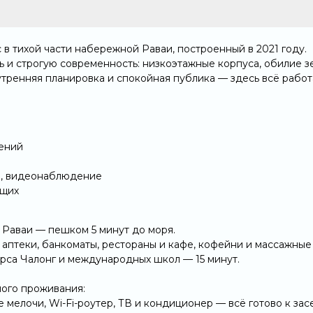
в тихой части набережной Раваи, построенный в 2021 году.
 и строгую современность: низкоэтажные корпуса, обилие зе
утренняя планировка и спокойная публика — здесь всё рабо
ений
ам, видеонаблюдение
ющих
 Раваи — пешком 5 минут до моря.
 аптеки, банкоматы, рестораны и кафе, кофейни и массажные
ирса Чалонг и международных школ — 15 минут.
ого проживания:
ые мелочи, Wi-Fi-роутер, ТВ и кондиционер — всё готово к за