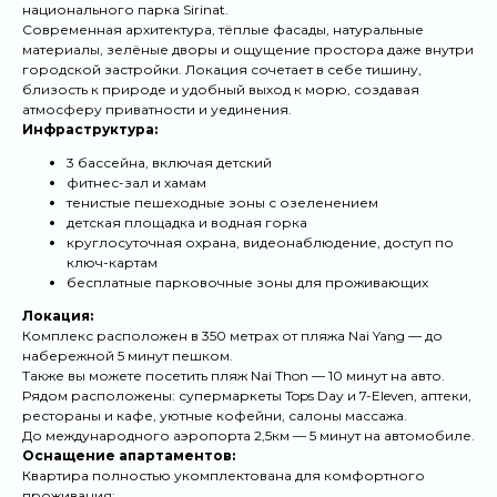
национального парка Sirinat.
Современная архитектура, тёплые фасады, натуральные
материалы, зелёные дворы и ощущение простора даже внутри
городской застройки. Локация сочетает в себе тишину,
близость к природе и удобный выход к морю, создавая
атмосферу приватности и уединения.
Инфраструктура:
3 бассейна, включая детский
фитнес-зал и хамам
тенистые пешеходные зоны с озеленением
детская площадка и водная горка
круглосуточная охрана, видеонаблюдение, доступ по
ключ-картам
бесплатные парковочные зоны для проживающих
Локация:
Комплекс расположен в 350 метрах от пляжа Nai Yang — до
набережной 5 минут пешком.
Также вы можете посетить пляж Nai Thon — 10 минут на авто.
Рядом расположены: супермаркеты Tops Day и
7-Eleven
, аптеки,
рестораны и кафе, уютные кофейни, салоны массажа.
До международного аэропорта 2,5км — 5 минут на автомобиле.
Оснащение апартаментов:
Квартира полностью укомплектована для комфортного
проживания: