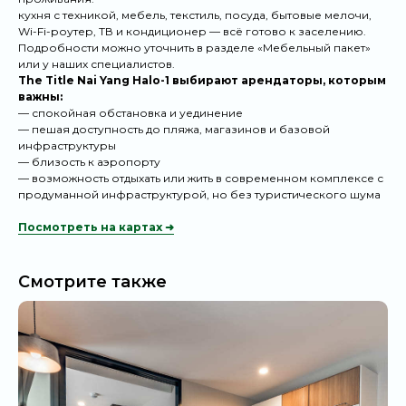
кухня с техникой, мебель, текстиль, посуда, бытовые мелочи,
Wi-Fi-роутер, ТВ и кондиционер — всё готово к заселению.
Подробности можно уточнить в разделе «Мебельный пакет»
или у наших специалистов.
The Title Nai Yang
Halo-1 выбирают арендаторы, которым
важны:
— спокойная обстановка и уединение
— пешая доступность до пляжа, магазинов и базовой
инфраструктуры
— близость к аэропорту
— возможность отдыхать или жить в современном комплексе с
продуманной инфраструктурой, но без туристического шума
Посмотреть на картах ➜
Что отличает
Смотрите также
наш сервис
Только личный портфель RPS
400+ квартир, прошедших технический и
эстетический контроль