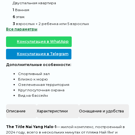
@
Двуспальная квартира
@
1
Ванная
@
6
этаж
@
3
взрослых + 2 ребенка или 5 взрослых
Все параметры
Консультация в WhatApp
Консультация в Telegram
Дополнительные особенности:
Спортивный зал
Близко к морю
Озелененная территория
Круглосуточная охрана
Вид на бассейн
Описание
Характеристики
Оснащение и удобства
The Title Nai Yang
Halo-1
— жилой комплекс, построенный в
2024 году, всего в нескольких минутах от пляжа Най Янг и