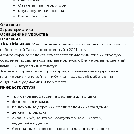
Озелененная территория
Круглосуточная охрана
Вид на бассейн
Описание
Характеристики
Оснащение и удобства
Описание
The Title Rawai V
— современный жилой комплекс в тихой части
набережной Раваи, построенный в 2021 году.
Архитектура комплекса сочетает тропический стиль и строгую
современность: низкоэтажные корпуса, обилие зелени, светлый
камень и натуральные текстуры.
Закрытая охраняемая территория, продуманная внутренняя
планировка и спокойная публика — здесь всё работает на
ощущение уединения и комфорта.
Инфраструктура:
Три открытых бассейна с зонами для отдыха
фитнес-зал и хамам
пешеходные дорожки среди зелёных насаждений
детская площадка
охрана 24/7, контроль доступа по ключ-картам,
видеонаблюдение
бесплатные парковочные зоны для проживающих