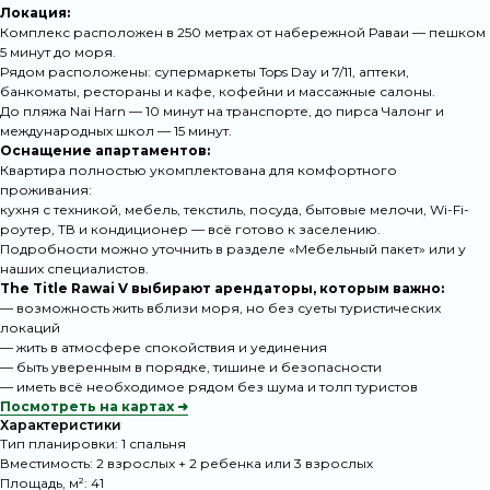
Локация:
Комплекс расположен в 250 метрах от набережной Раваи — пешком
5 минут до моря.
Рядом расположены: супермаркеты Tops Day и 7/11, аптеки,
банкоматы, рестораны и кафе, кофейни и массажные салоны.
До пляжа Nai Harn — 10 минут на транспорте, до пирса Чалонг и
международных школ — 15 минут.
Оснащение апартаментов:
Квартира полностью укомплектована для комфортного
проживания:
кухня с техникой, мебель, текстиль, посуда, бытовые мелочи, Wi-Fi-
роутер, ТВ и кондиционер — всё готово к заселению.
Подробности можно уточнить в разделе
«Мебельный пакет»
или у
наших специалистов.
The Title Rawai V
выбирают арендаторы, которым важно:
Что отличает
— возможность жить вблизи моря, но без суеты туристических
локаций
наш сервис
— жить в атмосфере спокойствия и уединения
— быть уверенным в порядке, тишине и безопасности
— иметь всё необходимое рядом без шума и толп туристов
Посмотреть на картах ➜
Только личный портфель RPS
Характеристики
400+ квартир, прошедших технический и
Тип планировки: 1 спальня
эстетический контроль
Вместимость: 2 взрослых + 2 ребенка или 3 взрослых
Площадь, м²: 41