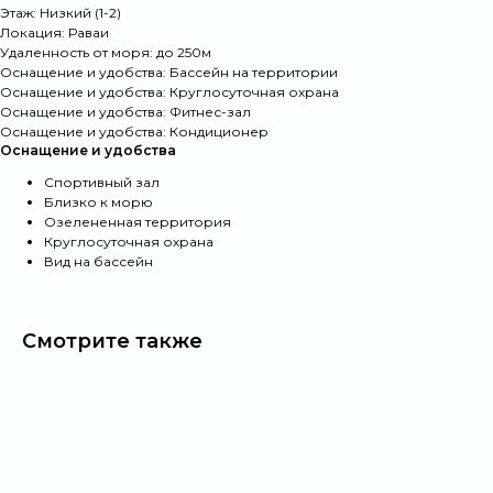
Этаж: Низкий (1-2)
Подбор под сценарий жизни
Локация: Раваи
отдых, релокация, сезонное проживание —
Удаленность от моря: до 250м
с учётом всех ваших пожеланий
Оснащение и удобства: Бассейн на территории
Оснащение и удобства: Круглосуточная охрана
Апартаменты без фотошопа
Оснащение и удобства: Фитнес-зал
Оснащение и удобства: Кондиционер
Актуальные фото и видео квартир и ЖК. Вы
Оснащение и удобства
заранее знаете, что ждёт вас по прибытии
Спортивный зал
Личный стандарт качества
Близко к морю
Озелененная территория
Мы не “принимаем объекты” — мы их
Круглосуточная охрана
создаём. В каждой квартире — уют,
Вид на бассейн
собранный из деталей, продуманные
бытовые решения и комфорт, проверенный
практикой
Смотрите также
Гарантированная стоимость
Все условия аренды, платежи и депозиты
зафиксированы в договоре до вашего
заселения
Поддержка 24/7 на русском
языке