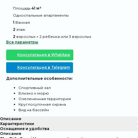
@
Площадь
41 м²
@
Односпальные апартаменты
@
1
Ванная
@
2
этаж
@
2
взрослых + 2 ребенка или 3 взрослых
Все параметры
Консультация в WhatApp
Консультация в Telegram
Дополнительные особенности:
Спортивный зал
Близко к морю
Озелененная территория
Круглосуточная охрана
Вид на бассейн
Описание
Характеристики
Оснащение и удобства
Описание