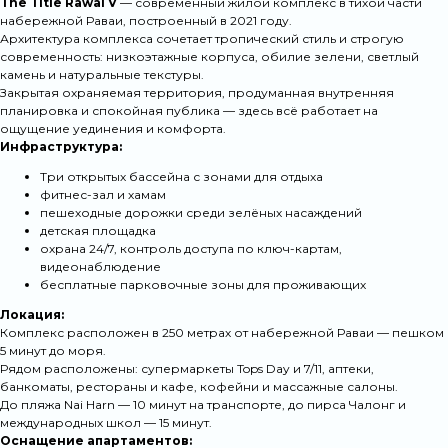
The Title Rawai V
— современный жилой комплекс в тихой части
набережной Раваи, построенный в 2021 году.
Архитектура комплекса сочетает тропический стиль и строгую
современность: низкоэтажные корпуса, обилие зелени, светлый
камень и натуральные текстуры.
Закрытая охраняемая территория, продуманная внутренняя
планировка и спокойная публика — здесь всё работает на
ощущение уединения и комфорта.
Инфраструктура:
Три открытых бассейна с зонами для отдыха
фитнес-зал и хамам
пешеходные дорожки среди зелёных насаждений
детская площадка
охрана 24/7, контроль доступа по ключ-картам,
видеонаблюдение
бесплатные парковочные зоны для проживающих
Локация:
Комплекс расположен в 250 метрах от набережной Раваи — пешком
5 минут до моря.
Рядом расположены: супермаркеты Tops Day и 7/11, аптеки,
банкоматы, рестораны и кафе, кофейни и массажные салоны.
До пляжа Nai Harn — 10 минут на транспорте, до пирса Чалонг и
международных школ — 15 минут.
Оснащение апартаментов: