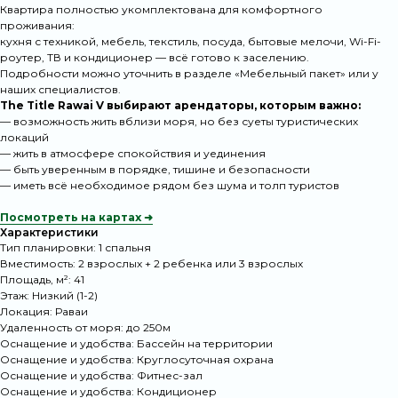
Квартира полностью укомплектована для комфортного
проживания:
кухня с техникой, мебель, текстиль, посуда, бытовые мелочи, Wi-Fi-
роутер, ТВ и кондиционер — всё готово к заселению.
Подробности можно уточнить в разделе
«Мебельный пакет»
или у
наших специалистов.
The Title Rawai V
выбирают арендаторы, которым важно:
— возможность жить вблизи моря, но без суеты туристических
локаций
— жить в атмосфере спокойствия и уединения
— быть уверенным в порядке, тишине и безопасности
— иметь всё необходимое рядом без шума и толп туристов
Посмотреть на картах ➜
Характеристики
Тип планировки: 1 спальня
Вместимость: 2 взрослых + 2 ребенка или 3 взрослых
Площадь, м²: 41
Этаж: Низкий (1-2)
Локация: Раваи
Удаленность от моря: до 250м
Оснащение и удобства: Бассейн на территории
Оснащение и удобства: Круглосуточная охрана
Оснащение и удобства: Фитнес-зал
Оснащение и удобства: Кондиционер