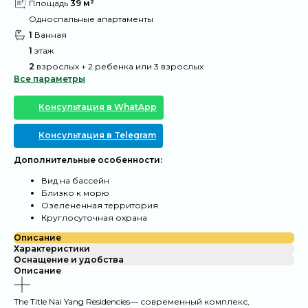
@
Площадь
39 м²
@
Односпальные апартаменты
@
1
Ванная
@
1
этаж
@
2
взрослых + 2 ребенка или 3 взрослых
Все параметры
Консультация в WhatApp
Консультация в Telegram
Дополнительные особенности:
Вид на бассейн
Близко к морю
Озелененная территория
Круглосуточная охрана
Описание
Характеристики
Оснащение и удобства
Описание
The Title Nai Yang Residencies— современный комплекс,