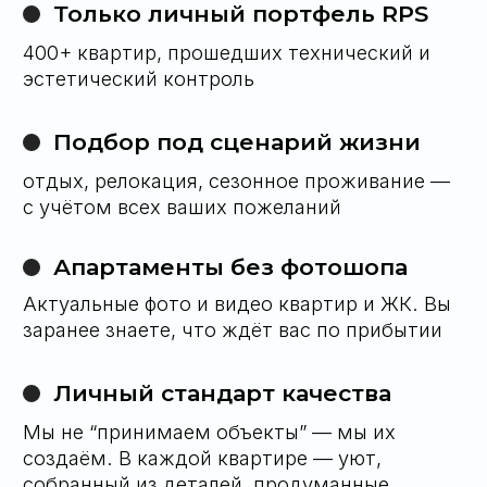
Алексей Сулима
Директор компании
«
5 000+ клиентов
— это не цифра, это
сообщество людей, привыкших к точности,
тишине и уважению к личному пространству.
Мы не просто оправдываем ожидания — мы
формируем новые стандарты»
У вас остались
вопросы?
Свяжитесь с нами любым удобным для вас
способом и мы ответим на них