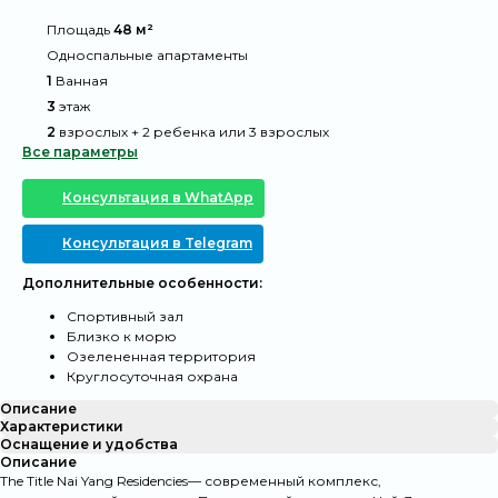
@
Площадь
48 м²
@
Односпальные апартаменты
@
1
Ванная
@
3
этаж
@
2
взрослых + 2 ребенка или 3 взрослых
Все параметры
Консультация в WhatApp
Консультация в Telegram
Дополнительные особенности:
Спортивный зал
Близко к морю
Озелененная территория
Круглосуточная охрана
Описание
Характеристики
Оснащение и удобства
Описание
The Title Nai Yang Residencies— современный комплекс,