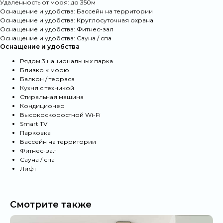
Удаленность от моря: до 350м
Оснащение и удобства: Бассейн на территории
Оснащение и удобства: Круглосуточная охрана
Оснащение и удобства: Фитнес-зал
Оснащение и удобства: Сауна / спа
Оснащение и удобства
Рядом 3 национальных парка
Близко к морю
Балкон / терраса
Кухня с техникой
Стиральная машина
Кондиционер
Что отличает
Высокоскоростной Wi-Fi
Smart TV
наш сервис
Парковка
Бассейн на территории
Фитнес-зал
Сауна / спа
Только личный портфель RPS
Лифт
400+ квартир, прошедших технический и
эстетический контроль
Смотрите также
Подбор под сценарий жизни
отдых, релокация, сезонное проживание —