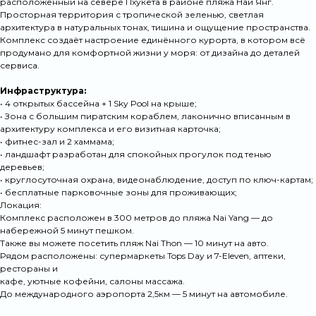
расположенный на севере Пхукета в районе пляжа Най Янг.
Просторная территория с тропической зеленью, светлая
архитектура в натуральных тонах, тишина и ощущение пространства.
Комплекс создаёт настроение единённого курорта, в котором всё
продумано для комфортной жизни у моря: от дизайна до деталей
сервиса.
Инфраструктура:
• 4 открытых бассейна + 1 Sky Pool на крыше;
• Зона с большим пиратским кораблем, лаконично вписанным в
архитектуру комплекса и его визитная карточка;
• фитнес-зал и 2 хаммама;
• ландшафт разработан для спокойных прогулок под тенью
деревьев;
• круглосуточная охрана, видеонаблюдение, доступ по ключ-картам;
• бесплатные парковочные зоны для проживающих;
Локация:
Комплекс расположен в 300 метров до пляжа Nai Yang — до
набережной 5 минут пешком.
Также вы можете посетить пляж Nai Thon — 10 минут на авто.
Рядом расположены: супермаркеты Tops Day и 7-Eleven, аптеки,
рестораны и
кафе, уютные кофейни, салоны массажа.
До международного аэропорта 2,5км — 5 минут на автомобиле.